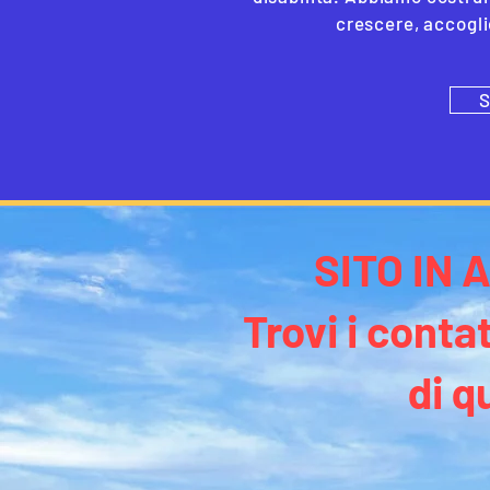
crescere, accogli
S
SITO IN
Trovi i contat
di q