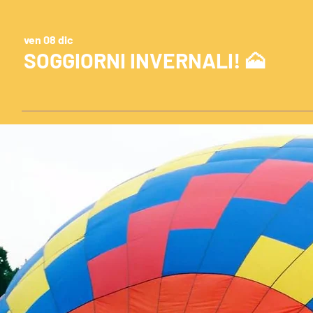
ven 08 dic
SOGGIORNI INVERNALI! 🗻