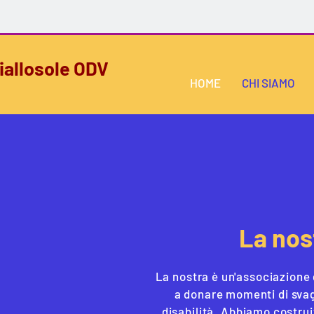
iallosole ODV
HOME
CHI SIAMO
La nos
La nostra è un'associazione 
a donare momenti di svago
disabilità. Abbiamo costru